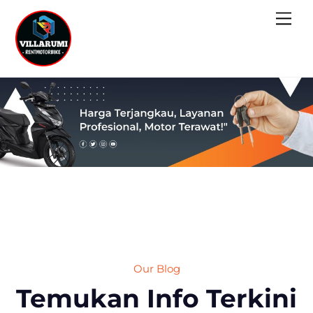
Skip
Men
to
content
Our Blog
Temukan Info Terkini